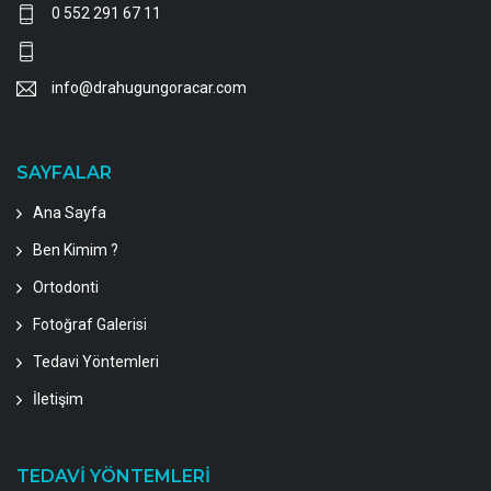
0 552 291 67 11
info@drahugungoracar.com
SAYFALAR
Ana Sayfa
Ben Kimim ?
Ortodonti
Fotoğraf Galerisi
Tedavi Yöntemleri
İletişim
TEDAVİ YÖNTEMLERİ