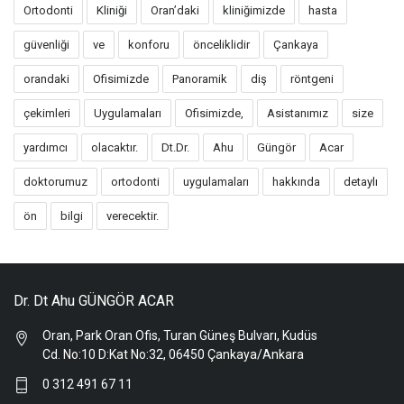
Ortodonti
Kliniği
Oran’daki
kliniğimizde
hasta
güvenliği
ve
konforu
önceliklidir
Çankaya
orandaki
Ofisimizde
Panoramik
diş
röntgeni
çekimleri
Uygulamaları
Ofisimizde,
Asistanımız
size
yardımcı
olacaktır.
Dt.Dr.
Ahu
Güngör
Acar
doktorumuz
ortodonti
uygulamaları
hakkında
detaylı
ön
bilgi
verecektir.
Dr. Dt Ahu GÜNGÖR ACAR
Oran, Park Oran Ofis, Turan Güneş Bulvarı, Kudüs
Cd. No:10 D:Kat No:32, 06450 Çankaya/Ankara
0 312 491 67 11