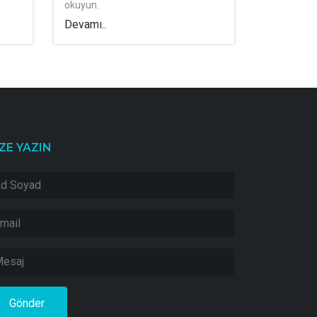
okuyun.
Devamı..
ZE YAZIN