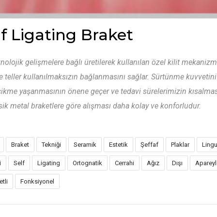
lf Ligating Braket
nolojik gelişmelere bağlı üretilerek kullanılan özel kilit mekanizma
e teller kullanılmaksızın bağlanmasını sağlar. Sürtünme kuvvetini 
ikme yaşanmasının önene geçer ve tedavi sürelerimizin kısalmas
sik metal braketlere göre alışması daha kolay ve konforludur.
Braket
Tekniği
Seramik
Estetik
Şeffaf
Plaklar
Lingu
i
Self
Ligating
Ortognatik
Cerrahi
Ağız
Dışı
Apareyl
tli
Fonksiyonel