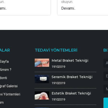
un.
okuyun.
mı..
Devamı..
ALAR
TEDAVİ YÖNTEMLERİ
BI
Metal Braket Tekniği
Sayfa
19102019
Kimim ?
Seramik Braket Tekniği
donti
19102019
raf Galerisi
Estetik Braket Tekniği
vi Yöntemleri
19102019
şim