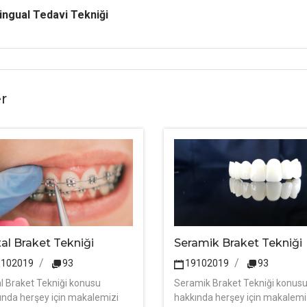
ingual Tedavi Tekniği
r
al Braket Tekniği
Seramik Braket Tekniği
9102019
93
19102019
93
l Braket Tekniği konusu
Seramik Braket Tekniği konus
ında herşey için makalemizi
hakkında herşey için makalemi