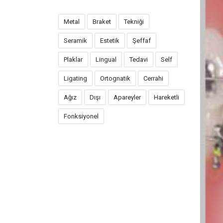
Metal
Braket
Tekniği
Seramik
Estetik
Şeffaf
Plaklar
Lingual
Tedavi
Self
Ligating
Ortognatik
Cerrahi
Ağız
Dışı
Apareyler
Hareketli
Fonksiyonel