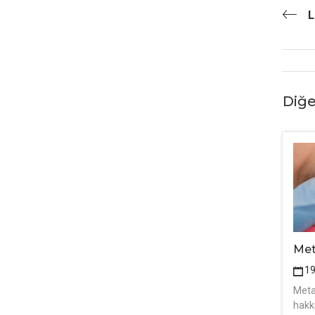
L
Diğe
Met
1
Meta
hakk