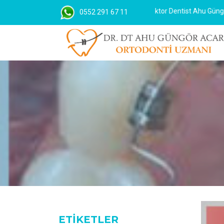
Diş Hekimi / Ortodonti Uzmanı Doktor Dentist Ahu Güngör ACA
0552 291 67 11
ETİKETLER