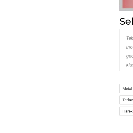
Se
Tek
inc
gec
kla
Metal
Tedav
Hareke