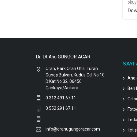
okuy
Deva
Dr. Dt Ahu GÜNGÖR ACAR
SAYF
Oran, Park Oran Ofis, Turan
Güneş Bulvarı, Kudüs Cd. No:10
Ana 
D:Kat No:32, 06450
Çankaya/Ankara
Ben 
0 312 491 67 11
Orto
0 552 291 67 11
Fotoğ
Teda
info@drahugungoracar.com
İleti