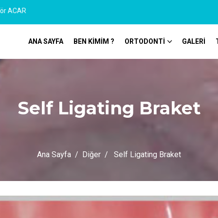
R
ANA SAYFA
BEN KİMİM ?
ORTODONTİ
GALERİ
Self Ligating Braket
Ana Sayfa
Diğer
Self Ligating Braket