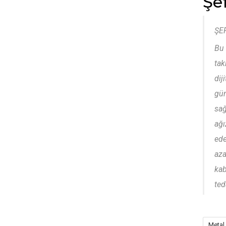
Şe
ŞE
Bu 
tak
dij
gün
sağ
ağı
ede
aza
kab
ted
Metal