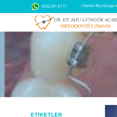
Diş Hekimi / Ortodonti Uzmanı Doktor Dentist Ahu Güngör ACAR
0552 291 67 11
ETİKETLER