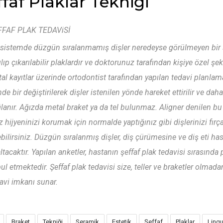
ffaf Plaklar Tekniği
FFAF PLAK TEDAViSİ
sistemde düzgün sıralanmamış dişler neredeyse görülmeyen bir seri
ılıp çıkarılabilir plaklardır ve doktorunuz tarafından kişiye özel şek
ital kayıtlar üzerinde ortodontist tarafından yapılan tedavi planlama
de bir değiştirilerek dişler istenilen yönde hareket ettirilir ve da
lanır. Ağızda metal braket ya da tel bulunmaz. Aligner denilen bu şe
z hijyeninizi korumak için normalde yaptığınız gibi dişlerinizi fı
bilirsiniz. Düzgün sıralanmış dişler, diş çürümesine ve diş eti has
ltacaktır. Yapılan anketler, hastanın şeffaf plak tedavisi sırasınd
ul etmektedir. Şeffaf plak tedavisi size, teller ve braketler olmad
avi imkanı sunar.
Braket
Tekniği
Seramik
Estetik
Şeffaf
Plaklar
Lingu