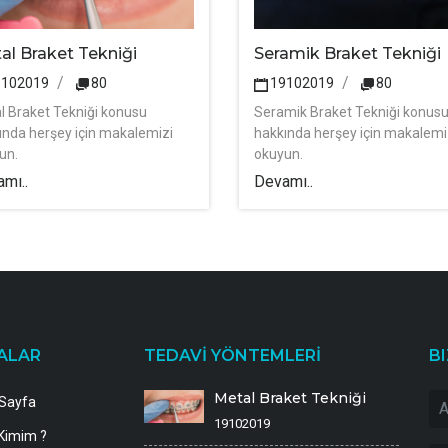
al Braket Tekniği
Seramik Braket Tekniği
9102019
80
19102019
80
l Braket Tekniği konusu
Seramik Braket Tekniği konus
ında herşey için makalemizi
hakkında herşey için makalemi
un.
okuyun.
mı..
Devamı..
ALAR
TEDAVİ YÖNTEMLERİ
BI
Metal Braket Tekniği
Sayfa
19102019
Kimim ?