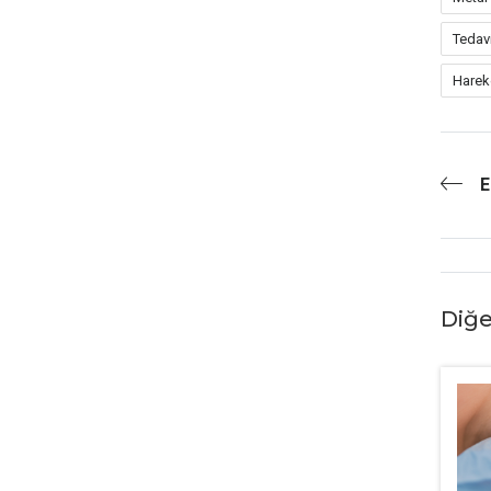
Tedav
Hareke
E
Diğe