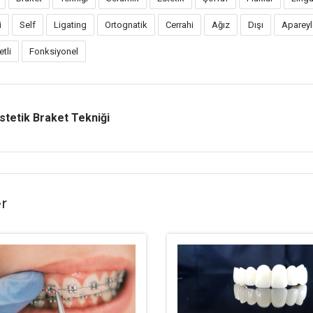
i
Self
Ligating
Ortognatik
Cerrahi
Ağız
Dışı
Apareyl
tli
Fonksiyonel
stetik Braket Tekniği
r