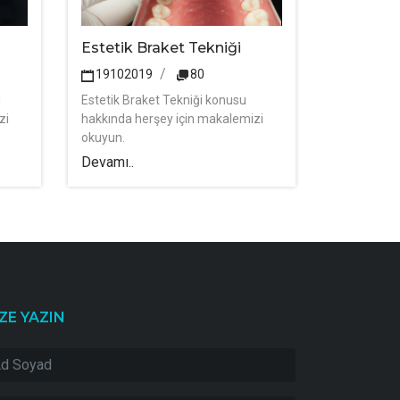
Estetik Braket Tekniği
19102019
80
u
Estetik Braket Tekniği konusu
zi
hakkında herşey için makalemizi
okuyun.
Devamı..
ZE YAZIN