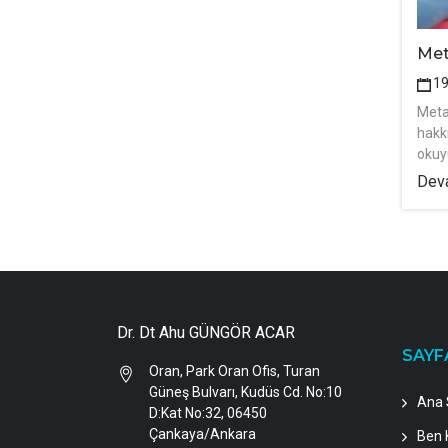
Met
1
Meta
hakk
okuy
Deva
Dr. Dt Ahu GÜNGÖR ACAR
SAYF
Oran, Park Oran Ofis, Turan
Güneş Bulvarı, Kudüs Cd. No:10
Ana 
D:Kat No:32, 06450
Çankaya/Ankara
Ben 